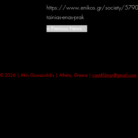
https://www.enikos.gr/society/579087/
tainias-enas-prak
< Previous News
© 2026 | Akis Gourzoulidis | Athens, Greece |
cast4filmgr@gmail.com