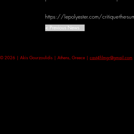
https://lepolyester.com/critique-the-s
< Previous News
© 2026 | Akis Gourzoulidis | Athens, Greece |
cast4filmgr@gmail.com