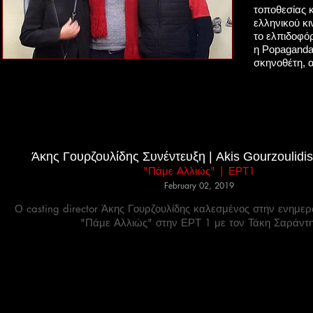
τοποθεσίας 
ελληνικού κ
το ελπιδοφό
η Popaganda
σκηνοθέτη, 
Άκης Γουρζουλίδης Συνέντευξη | Akis Gourzoulidis
"Πάμε Αλλιώς" | ΕΡΤ1
February 02, 2019
Ο casting director Άκης Γουρζουλίδης καλεσμένος στην ενημε
"Πάμε Αλλιώς" στην ΕΡΤ 1 με τον Τάκη Σαράντη