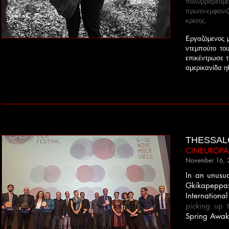
πολυβραβευμέ
πρωτο-εμφανιζ
κρίσης.
Εργαζόμενος μ
ντεμπούτο το
επικέντρωσε 
αμερικανίδα η
THESSALO
CINEUROPA
November 16, 
In an unusua
Gkikapeppas
Internationa
picking up 
Spring Awak