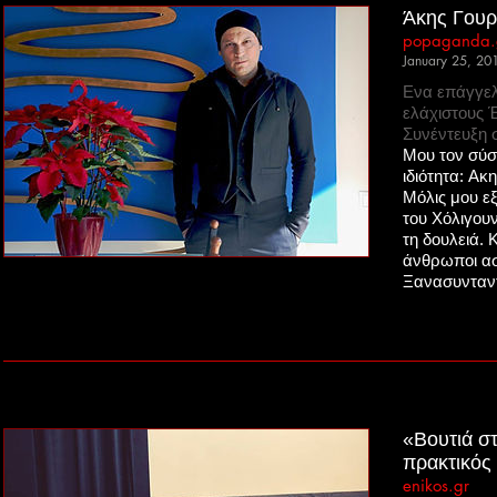
Άκης Γουρζ
popaganda.
January 25, 20
Ενα επάγγελ
ελάχιστους 
Συνέντευξη 
Μου τον σύσ
ιδιότητα:
Ακης
Μόλις μου εξ
του Χόλιγου
τη δουλειά. 
άνθρωποι ασ
Ξανασυνταντ
«Βουτιά στ
πρακτικός
enikos.gr