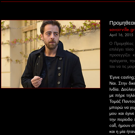
Προμηθεας
savoirville.gr
April 16, 2015
Ο Προμηθέας Α
επιλέγει τόσο
προσεγγίζει 
πράγματα, την 
του να τις μο
Έγινε casting;
Ναι. Στην δι
Ινδία. Δούλε
με πήρε τηλέ
Τομάζ Παντού
μπορώ να γυρ
μου και έγιν
την περίοδο 
call, ήμουν σ
και η μία ήτα