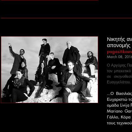
Νικητής α
απονομής 
pagasitikos
March 08, 201
Ο Αργύρης Παν
τον μπεκετικό
σε σκηνοθεσ
Ευαγγελάτου.
...Ο Βασιλι
Ευχαριστώ το
ομάδα Livija 
Mariano Garc
Γάλλο, Κόρα
τους τεχνικο