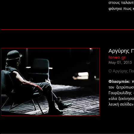
στους ταλαντ
φάνηκε πως κ
Αργύρης Π
tanea.gr
May 01, 2015
Ο Αργύρης Παν
Φλασμπάκ: π
τον ξετρύπωσ
Γουρζουλίδης 
«όλα ξεκίνησα
λευκή σελίδα»