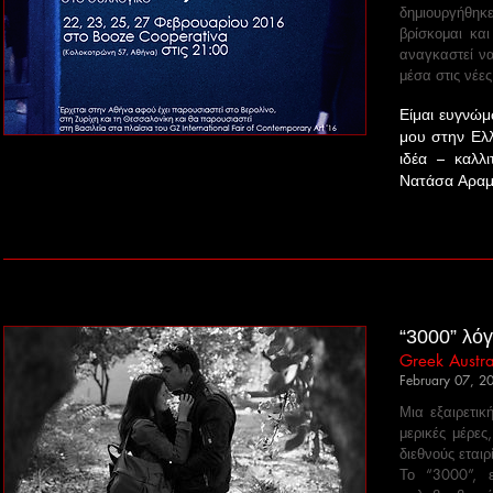
δημιουργήθηκ
βρίσκομαι και
αναγκαστεί ν
μέσα στις νέε
Είμαι ευγνώμ
μου στην Ελλ
ιδέα – καλλι
Νατάσα Αραμπ
“3000” λόγ
Greek Austra
February 07, 2
Μια εξαιρετι
μερικές μέρε
διεθνούς εταιρ
Το “3000”, ε