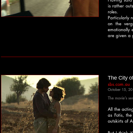
is rather out
roles.
Particularly
on the verg
emotionally 
are given a 
The City o
sbs.com.au
October 15, 20
The movie’s sen
All the actin
as Fotis, th
outskirts of 
But I think 