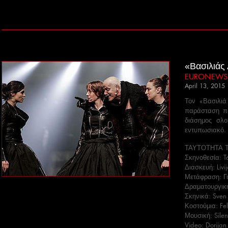
«Βασιλιάς
EURONEWS
April 13, 2015
Τον «Βασιλιά
παράσταση πο
διάσημος σλο
εντυπωσιακό.
ΤΑΥΤΟΤΗΤΑ 
Σκηνοθεσία: 
Διασκευή: Livi
Μετάφραση: Γ
Δραματουργική
Σκηνικά: Sven
Κοστούμια: Fe
Μουσική: Sile
Video: Dorijan