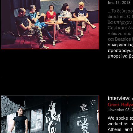
June 13, 2018
...Το δεύτερ
directors. Ο
θα υπήρχαν τ
Cast και ειδ
Ξιδιανό που
και Beatrice 
συνεργασίας 
προπαραγωγή
μπορεί να βο
Interview:
Greek Holly
November 05, 
We spoke to 
worked as a 
Athens, and 