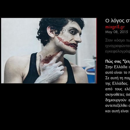
Ο λόγος σ
mixgrill.gr
May 08, 2015
Στον κόσμο τω
ιχνογραφών
εγκεφαλογράφη
Πώς σας "ξε
Στην Ελλάδα ο
αυτό είναι το 
Σε αυτή τη πα
της Ελλάδας. 
από τους ελ
σκηνοθέτες όσ
δημιουργούν 
αντεπεξέλθει 
και αυτή είνα