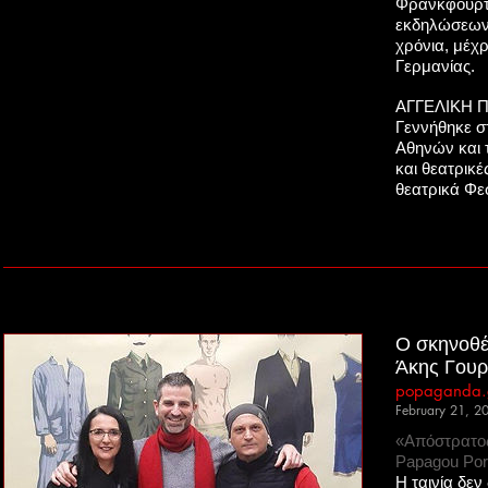
Φρανκφούρτη
εκδηλώσεων,
χρόνια, μέχρ
Γερμανίας.
ΑΓΓΕΛΙΚΗ Π
Γεννήθηκε σ
Αθηνών και 
και θεατρικ
θεατρικά Φε
Ο σκηνοθέτ
Άκης Γουρ
popaganda.
February 21, 2
«Απόστρατος
Papagou Por
Η ταινία δεν