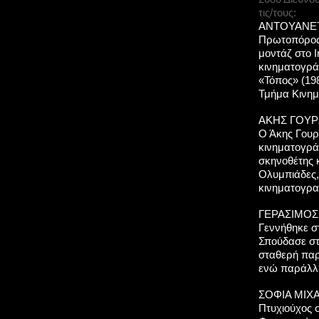
τις/τους:
ΑΝΤΟΥΑΝΕΤΤ
Πρωτοπόρος 
μοντάζ στο I
κινηματογράφ
«Τόπος» (198
Τμήμα Κινη
ΑΚΗΣ ΓΟΥΡΖ
Ο Άκης Γουρ
κινηματογρά
σκηνοθέτης κ
Ολυμπιάδες, 
κινηματογραφ
ΓΕΡΑΣΙΜΟΣ 
Γεννήθηκε σ
Σπούδασε στ
σταθερή παρ
ενώ παράλλη
ΣΟΦΙΑ ΜΙΧΑ
Πτυχιούχος σ