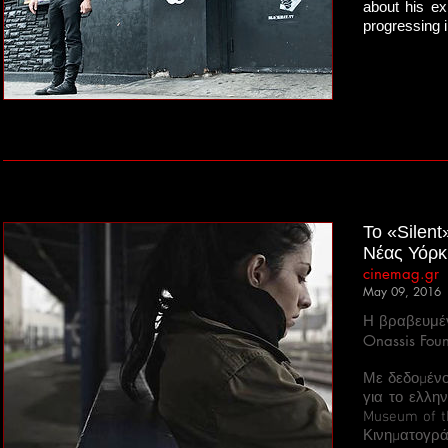
about his ex
progressing 
To «Silen
Νέας Υόρκ
cinemag.gr
May 09, 2016
Η βραβευμέν
Onassis Foun
Με δεδομένο
για το ελλην
Museum of t
Κινηματογρά