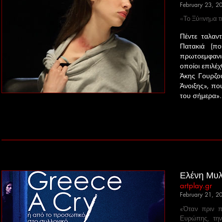
February 23, 2
«Το Ξύπνημα τη
Πέντε ταλαντ
Πατακιά (πο
πρωτοεμφανιζ
οποίοι επιλέ
Άκης Γουρζο
Άνοιξης», πο
του σήμερα».
Ελένη Μυλ
artplay.gr
February 21, 2
«Όταν πριν π
Ευρώπης, τη