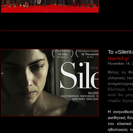
Το «Silen
rejected.gr
November 14, 
Φέτος το Φε
ελληνικές τα
κινηματογραφ
Βλέπουμε, λοι
αυτό δεν μπο
-νομίζω- ξεχώρ
Η σκηνοθεσί
αισθητική δύ
τον κλασικό
ηθοποιούς το