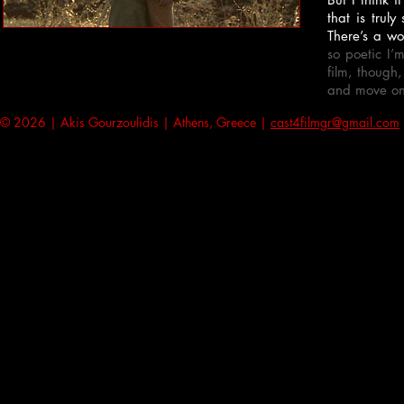
that is trul
There’s a wo
so poetic I’
film, though
and move on 
© 2026 | Akis Gourzoulidis | Athens, Greece |
cast4filmgr@gmail.com