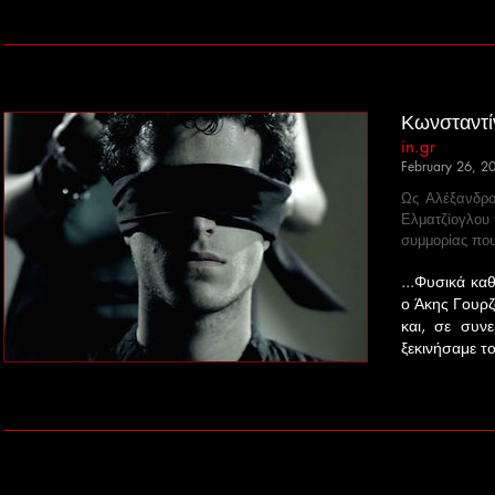
Κωνσταντί
in.gr
February 26, 2
Ως Αλέξανδρο
Ελματζίογλου 
συμμορίας που
...Φυσικά κα
ο Άκης Γουρζ
και, σε συν
ξεκινήσαμε το