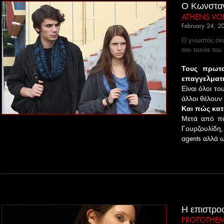
Ο Κωνσταντ
ATHENS VO
February 24, 2
Ο γνωστός σκη
του ταινία του
Τους πρωτα
επαγγελματικ
Είναι όλοι το
άλλοι θέλουν
Και πώς κατ
Μετά από πο
Γουρζουλίδη,
agents αλλά ω
Η επιστρο
PROTOTHEMA 