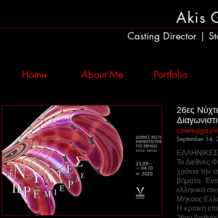
Akis 
Casting Director
St
|
Home
About Me
Portfolio
26ες Νύχτ
Διαγωνιστ
cinemagazin
September 14, 
ΕΛΛΗΝΙΚΕΣ
Το Διεθνές 
χρόνια την α
βήματα. Ένα
ελληνικό σιν
Μήκους Ελλη
Η κριτική ε
26ου Διεθνο