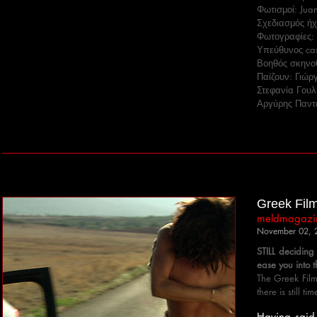
Φωτισμοί: Jua
Σχεδιασμός ήχ
Φωτογραφίες: 
Υπεύθυνος cas
Βοηθός σκηνοθ
Παίζουν: Γιώρ
Στεφανία Γουλ
Αργύρης Παντ
Greek Film
meldmagazi
November 02, 
STILL deciding
ease you into 
The Greek Film
there is still t
Having said 